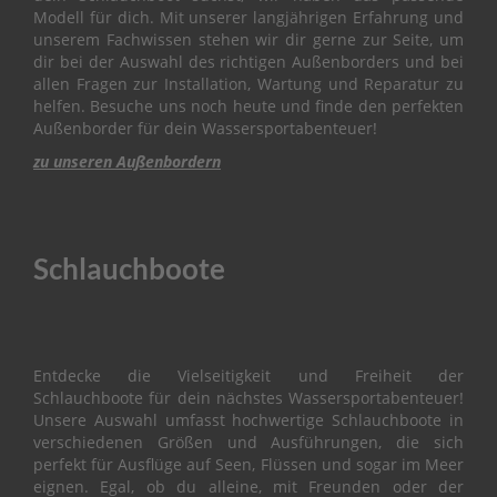
Modell für dich. Mit unserer langjährigen Erfahrung und
O
unserem Fachwissen stehen wir dir gerne zur Seite, um
W
dir bei der Auswahl des richtigen Außenborders und bei
L
I
allen Fragen zur Installation, Wartung und Reparatur zu
N
helfen. Besuche uns noch heute und finde den perfekten
G
Außenborder für dein Wassersportabenteuer!
zu unseren Außenbordern
B
R
A
C
K
Schlauchboote
E
T
C
A
Entdecke die Vielseitigkeit und Freiheit der
M
Schlauchboote für dein nächstes Wassersportabenteuer!
S
Unsere Auswahl umfasst hochwertige Schlauchboote in
H
verschiedenen Größen und Ausführungen, die sich
A
perfekt für Ausflüge auf Seen, Flüssen und sogar im Meer
F
T
eignen. Egal, ob du alleine, mit Freunden oder der