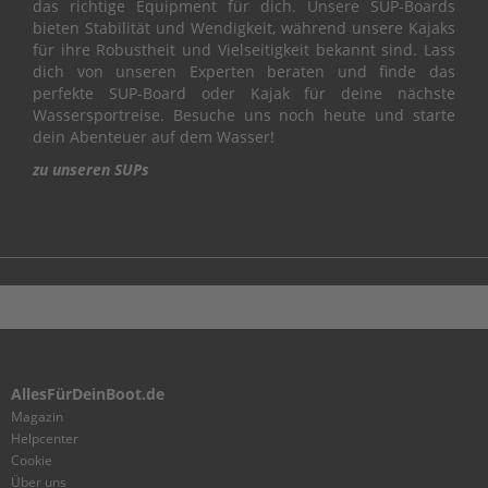
das richtige Equipment für dich. Unsere SUP-Boards
L
bieten Stabilität und Wendigkeit, während unsere Kajaks
für ihre Robustheit und Vielseitigkeit bekannt sind. Lass
C
dich von unseren Experten beraten und finde das
R
perfekte SUP-Board oder Kajak für deine nächste
A
Wassersportreise. Besuche uns noch heute und starte
N
dein Abenteuer auf dem Wasser!
K
S
zu unseren SUPs
H
A
F
T
&
P
I
S
T
O
AllesFürDeinBoot.de
N
Magazin
C
Helpcenter
Y
Cookie
L
Über uns