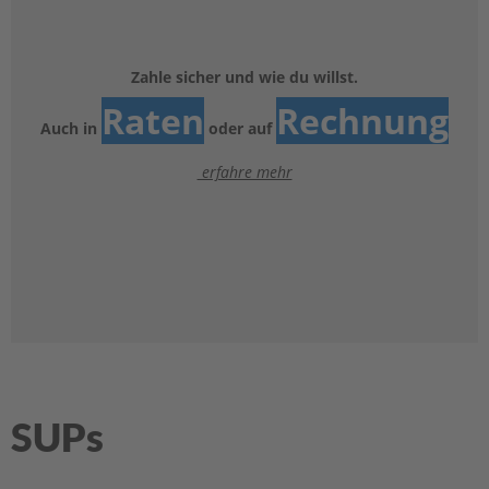
e
l
a
k
Zahle sicher und wie du willst.
k
Raten
Rechnung
u
Auch in
oder auf
s
erfahre mehr
B
e
f
e
s
t
i
g
u
n
g
SUPs
A
u
ß