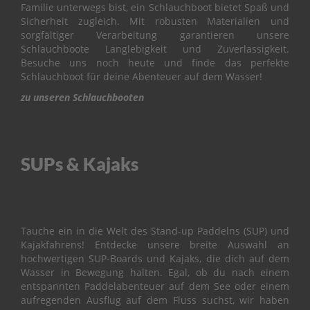
&
Familie unterwegs bist, ein Schlauchboot bietet Spaß und
V
Sicherheit zugleich. Mit robusten Materialien und
A
sorgfältiger Verarbeitung garantieren unsere
L
Schlauchboote Langlebigkeit und Zuverlässigkeit.
V
Besuche uns noch heute und finde das perfekte
E
Schlauchboot für deine Abenteuer auf dem Wasser!
zu unseren Schlauchbooten
C
A
R
B
U
SUPs & Kajaks
R
E
T
O
R
Tauche ein in die Welt des Stand-up Paddelns (SUP) und
C
Kajakfahrens! Entdecke unsere breite Auswahl an
O
hochwertigen SUP-Boards und Kajaks, die dich auf dem
N
Wasser in Bewegung halten. Egal, ob du nach einem
T
entspannten Paddelabenteuer auf dem See oder einem
R
aufregenden Ausflug auf dem Fluss suchst, wir haben
O