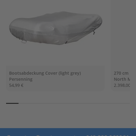
G
e
t
r
i
e
b
e
ö
l
E
r
Bootsabdeckung Cover (light grey)
270 cm NO
s
Persenning
North Mot
a
54,99 €
2.398,00 €
t
z
t
e
i
l
e
A
u