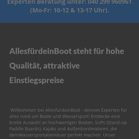
Experten Beratung unter: 040 299 960961
ß
e
(Mo-Fr: 10-12 & 13-17 Uhr).
n
b
o
r
d
e
r
AllesfürdeinBoot steht für hohe
P
Qualität, attraktive
a
r
s
Einstiegspreise
u
n
E
r
s
Willkommen bei AllesfürdeinBoot - deinem Experten für
a
alles rund um Boote und Wassersport! Entdecke eine
t
breite Auswahl an hochwertigen Booten, SUPs (Stand-up
z
Paddle Boards), Kajaks und Außenbordmotoren, die
t
deinWassersportabenteuer perfekt machen. Unser
e