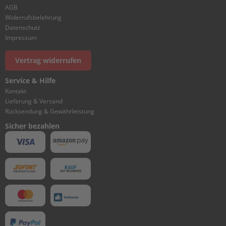
I
AGB
N
Widerrufsbelehrung
D
Datenschutz
E
Impressum
R
&
Vertrag widerrufen
C
R
Service & Hilfe
A
N
Kontakt
K
Lieferung & Versand
C
Rücksendung & Gewährleistung
A
Sicher bezahlen
S
E
1
C
Y
L
I
N
D
E