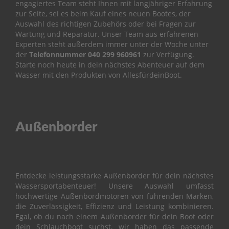
engagiertes Team steht Ihnen mit langjähriger Erfahrung
i
l
zur Seite, sei es beim Kauf eines neuen Bootes, der
e
Auswahl des richtigen Zubehörs oder bei Fragen zur
Wartung und Reparatur.
Unser Team aus erfahrenen
P
Experten steht außerdem immer unter der Woche unter
a
der
Telefonnummer
040 299 960961
zur Verfügung.
r
Starte noch heute in dein nächstes Abenteuer auf dem
s
Wasser mit den Produkten von AllesfürdeinBoot.
u
n
F
2
.
Außenborder
6
B
M
B
Entdecke leistungsstarke Außenborder für dein nächstes
O
Wassersportabenteuer! Unsere Auswahl umfasst
T
hochwertige Außenbordmotoren von führenden Marken,
T
die Zuverlässigkeit, Effizienz und Leistung kombinieren.
O
Egal, ob du nach einem Außenborder für dein Boot oder
M
dein Schlauchboot suchst, wir haben das passende
C