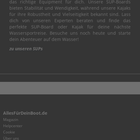
das richtige Equipment für dich. Unsere SUP-Boards
L
bieten Stabilität und Wendigkeit, während unsere Kajaks
für ihre Robustheit und Vielseitigkeit bekannt sind. Lass
C
dich von unseren Experten beraten und finde das
R
perfekte SUP-Board oder Kajak für deine nächste
A
Wassersportreise. Besuche uns noch heute und starte
N
dein Abenteuer auf dem Wasser!
K
S
zu unseren SUPs
H
A
F
T
&
P
I
S
T
O
AllesFürDeinBoot.de
N
Magazin
C
Helpcenter
Y
Cookie
L
Über uns