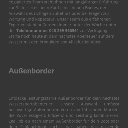
engagiertes Team steht Ihnen mit langjähriger Erfahrung
i
l
zur Seite, sei es beim Kauf eines neuen Bootes, der
e
Auswahl des richtigen Zubehörs oder bei Fragen zur
Wartung und Reparatur.
Unser Team aus erfahrenen
P
Experten steht außerdem immer unter der Woche unter
a
der
Telefonnummer
040 299 960961
zur Verfügung.
r
Starte noch heute in dein nächstes Abenteuer auf dem
s
Wasser mit den Produkten von AllesfürdeinBoot.
u
n
F
2
.
Außenborder
6
B
M
B
Entdecke leistungsstarke Außenborder für dein nächstes
O
Wassersportabenteuer! Unsere Auswahl umfasst
T
hochwertige Außenbordmotoren von führenden Marken,
T
die Zuverlässigkeit, Effizienz und Leistung kombinieren.
O
Egal, ob du nach einem Außenborder für dein Boot oder
M
dein Schlauchboot suchst, wir haben das passende
C