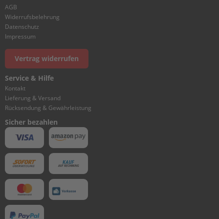
I
AGB
N
Widerrufsbelehrung
D
Datenschutz
E
Impressum
R
&
Vertrag widerrufen
C
R
Service & Hilfe
A
N
Kontakt
K
Lieferung & Versand
C
Rücksendung & Gewährleistung
A
Sicher bezahlen
S
E
1
C
Y
L
I
N
D
E