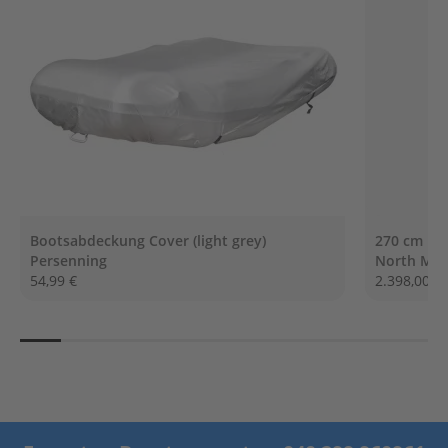
G
e
t
r
i
e
b
e
ö
l
E
r
Bootsabdeckung Cover (light grey)
270 cm NO
s
Persenning
North Mot
a
54,99 €
2.398,00 €
t
z
t
e
i
l
e
A
u