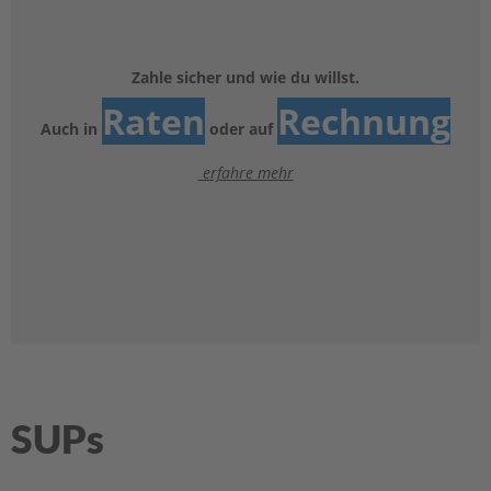
e
l
a
k
Zahle sicher und wie du willst.
k
Raten
Rechnung
u
Auch in
oder auf
s
erfahre mehr
B
e
f
e
s
t
i
g
u
n
g
SUPs
A
u
ß