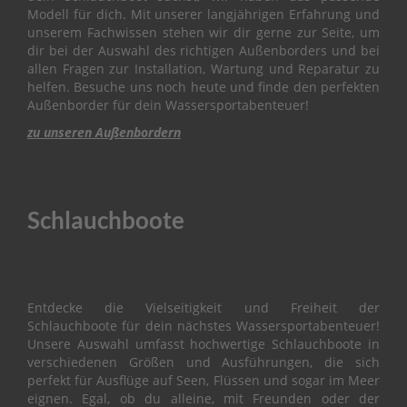
Modell für dich. Mit unserer langjährigen Erfahrung und
O
unserem Fachwissen stehen wir dir gerne zur Seite, um
W
dir bei der Auswahl des richtigen Außenborders und bei
L
I
allen Fragen zur Installation, Wartung und Reparatur zu
N
helfen. Besuche uns noch heute und finde den perfekten
G
Außenborder für dein Wassersportabenteuer!
zu unseren Außenbordern
B
R
A
C
K
Schlauchboote
E
T
C
A
Entdecke die Vielseitigkeit und Freiheit der
M
Schlauchboote für dein nächstes Wassersportabenteuer!
S
Unsere Auswahl umfasst hochwertige Schlauchboote in
H
verschiedenen Größen und Ausführungen, die sich
A
perfekt für Ausflüge auf Seen, Flüssen und sogar im Meer
F
T
eignen. Egal, ob du alleine, mit Freunden oder der