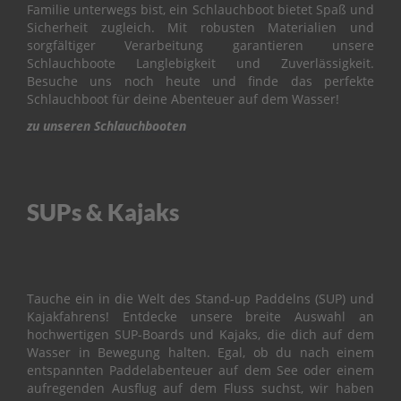
&
Familie unterwegs bist, ein Schlauchboot bietet Spaß und
V
Sicherheit zugleich. Mit robusten Materialien und
A
sorgfältiger Verarbeitung garantieren unsere
L
Schlauchboote Langlebigkeit und Zuverlässigkeit.
V
Besuche uns noch heute und finde das perfekte
E
Schlauchboot für deine Abenteuer auf dem Wasser!
zu unseren Schlauchbooten
C
A
R
B
U
SUPs & Kajaks
R
E
T
O
R
Tauche ein in die Welt des Stand-up Paddelns (SUP) und
C
Kajakfahrens! Entdecke unsere breite Auswahl an
O
hochwertigen SUP-Boards und Kajaks, die dich auf dem
N
Wasser in Bewegung halten. Egal, ob du nach einem
T
entspannten Paddelabenteuer auf dem See oder einem
R
aufregenden Ausflug auf dem Fluss suchst, wir haben
O