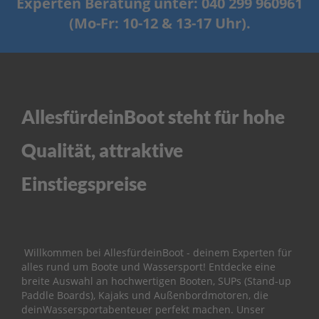
Experten Beratung unter: 040 299 960961
ß
e
(Mo-Fr: 10-12 & 13-17 Uhr).
n
b
o
r
d
e
r
AllesfürdeinBoot steht für hohe
P
Qualität, attraktive
a
r
s
Einstiegspreise
u
n
E
r
s
Willkommen bei AllesfürdeinBoot - deinem Experten für
a
alles rund um Boote und Wassersport! Entdecke eine
t
breite Auswahl an hochwertigen Booten, SUPs (Stand-up
z
Paddle Boards), Kajaks und Außenbordmotoren, die
t
deinWassersportabenteuer perfekt machen. Unser
e