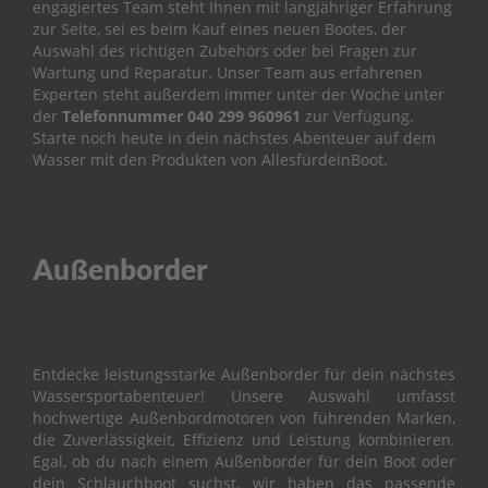
engagiertes Team steht Ihnen mit langjähriger Erfahrung
i
l
zur Seite, sei es beim Kauf eines neuen Bootes, der
e
Auswahl des richtigen Zubehörs oder bei Fragen zur
Wartung und Reparatur.
Unser Team aus erfahrenen
P
Experten steht außerdem immer unter der Woche unter
a
der
Telefonnummer
040 299 960961
zur Verfügung.
r
Starte noch heute in dein nächstes Abenteuer auf dem
s
Wasser mit den Produkten von AllesfürdeinBoot.
u
n
F
2
.
Außenborder
6
B
M
B
Entdecke leistungsstarke Außenborder für dein nächstes
O
Wassersportabenteuer! Unsere Auswahl umfasst
T
hochwertige Außenbordmotoren von führenden Marken,
T
die Zuverlässigkeit, Effizienz und Leistung kombinieren.
O
Egal, ob du nach einem Außenborder für dein Boot oder
M
dein Schlauchboot suchst, wir haben das passende
C