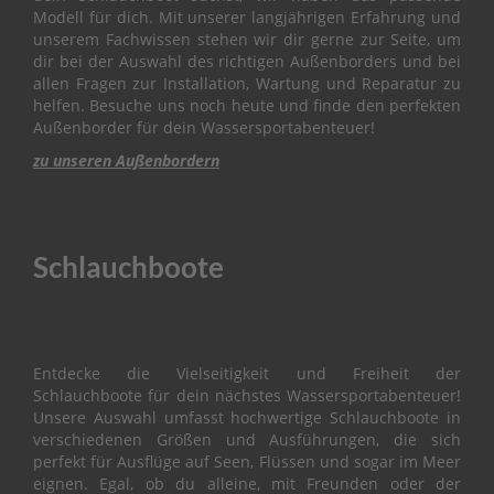
Modell für dich. Mit unserer langjährigen Erfahrung und
O
unserem Fachwissen stehen wir dir gerne zur Seite, um
W
dir bei der Auswahl des richtigen Außenborders und bei
L
I
allen Fragen zur Installation, Wartung und Reparatur zu
N
helfen. Besuche uns noch heute und finde den perfekten
G
Außenborder für dein Wassersportabenteuer!
zu unseren Außenbordern
B
R
A
C
K
Schlauchboote
E
T
C
A
Entdecke die Vielseitigkeit und Freiheit der
M
Schlauchboote für dein nächstes Wassersportabenteuer!
S
Unsere Auswahl umfasst hochwertige Schlauchboote in
H
verschiedenen Größen und Ausführungen, die sich
A
perfekt für Ausflüge auf Seen, Flüssen und sogar im Meer
F
T
eignen. Egal, ob du alleine, mit Freunden oder der