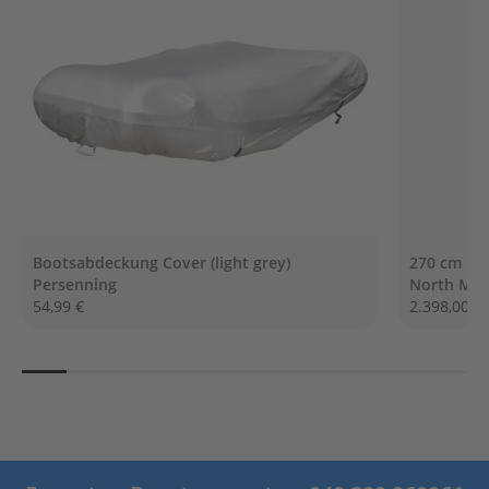
G
e
t
r
i
e
b
e
ö
l
E
r
Bootsabdeckung Cover (light grey)
270 cm NO
s
Persenning
North Mot
a
54,99 €
2.398,00 €
t
z
t
e
i
l
e
A
u