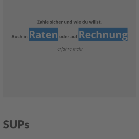
e
l
a
k
Zahle sicher und wie du willst.
k
Raten
Rechnung
u
Auch in
oder auf
s
erfahre mehr
B
e
f
e
s
t
i
g
u
n
g
SUPs
A
u
ß