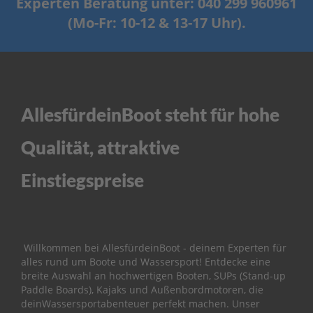
Experten Beratung unter: 040 299 960961
ß
e
(Mo-Fr: 10-12 & 13-17 Uhr).
n
b
o
r
d
e
r
AllesfürdeinBoot steht für hohe
P
Qualität, attraktive
a
r
s
Einstiegspreise
u
n
E
r
s
Willkommen bei AllesfürdeinBoot - deinem Experten für
a
alles rund um Boote und Wassersport! Entdecke eine
t
breite Auswahl an hochwertigen Booten, SUPs (Stand-up
z
Paddle Boards), Kajaks und Außenbordmotoren, die
t
deinWassersportabenteuer perfekt machen. Unser
e