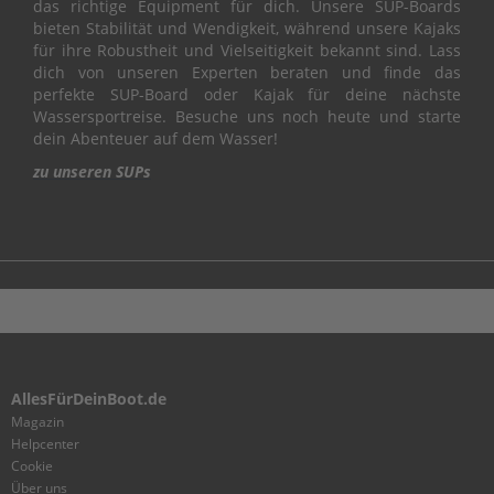
das richtige Equipment für dich. Unsere SUP-Boards
L
bieten Stabilität und Wendigkeit, während unsere Kajaks
für ihre Robustheit und Vielseitigkeit bekannt sind. Lass
C
dich von unseren Experten beraten und finde das
R
perfekte SUP-Board oder Kajak für deine nächste
A
Wassersportreise. Besuche uns noch heute und starte
N
dein Abenteuer auf dem Wasser!
K
S
zu unseren SUPs
H
A
F
T
&
P
I
S
T
O
AllesFürDeinBoot.de
N
Magazin
C
Helpcenter
Y
Cookie
L
Über uns