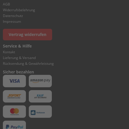
I
AGB
N
Widerrufsbelehrung
D
Datenschutz
E
Impressum
R
&
Vertrag widerrufen
C
R
Service & Hilfe
A
N
Kontakt
K
Lieferung & Versand
C
Rücksendung & Gewährleistung
A
Sicher bezahlen
S
E
1
C
Y
L
I
N
D
E