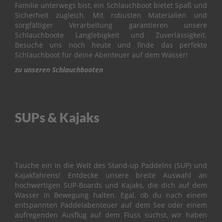
&
Familie unterwegs bist, ein Schlauchboot bietet Spaß und
V
Sicherheit zugleich. Mit robusten Materialien und
A
sorgfältiger Verarbeitung garantieren unsere
L
Schlauchboote Langlebigkeit und Zuverlässigkeit.
V
Besuche uns noch heute und finde das perfekte
E
Schlauchboot für deine Abenteuer auf dem Wasser!
zu unseren Schlauchbooten
C
A
R
B
U
SUPs & Kajaks
R
E
T
O
R
Tauche ein in die Welt des Stand-up Paddelns (SUP) und
C
Kajakfahrens! Entdecke unsere breite Auswahl an
O
hochwertigen SUP-Boards und Kajaks, die dich auf dem
N
Wasser in Bewegung halten. Egal, ob du nach einem
T
entspannten Paddelabenteuer auf dem See oder einem
R
aufregenden Ausflug auf dem Fluss suchst, wir haben
O