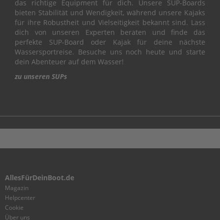
das richtige Equipment für dich. Unsere SUP-Boards
L
bieten Stabilität und Wendigkeit, während unsere Kajaks
für ihre Robustheit und Vielseitigkeit bekannt sind. Lass
C
dich von unseren Experten beraten und finde das
R
perfekte SUP-Board oder Kajak für deine nächste
A
Wassersportreise. Besuche uns noch heute und starte
N
dein Abenteuer auf dem Wasser!
K
S
zu unseren SUPs
H
A
F
T
&
P
I
S
T
O
AllesFürDeinBoot.de
N
Magazin
C
Helpcenter
Y
Cookie
L
Über uns