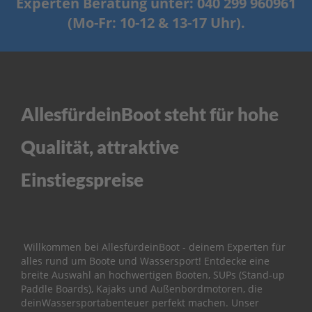
Experten Beratung unter: 040 299 960961
ß
e
(Mo-Fr: 10-12 & 13-17 Uhr).
n
b
o
r
d
e
r
AllesfürdeinBoot steht für hohe
P
Qualität, attraktive
a
r
s
Einstiegspreise
u
n
E
r
s
Willkommen bei AllesfürdeinBoot - deinem Experten für
a
alles rund um Boote und Wassersport! Entdecke eine
t
breite Auswahl an hochwertigen Booten, SUPs (Stand-up
z
Paddle Boards), Kajaks und Außenbordmotoren, die
t
deinWassersportabenteuer perfekt machen. Unser
e