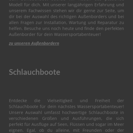
Modell für dich. Mit unserer langjährigen Erfahrung und
O
unserem Fachwissen stehen wir dir gerne zur Seite, um
W
dir bei der Auswahl des richtigen Außenborders und bei
L
I
allen Fragen zur Installation, Wartung und Reparatur zu
N
helfen. Besuche uns noch heute und finde den perfekten
G
Außenborder für dein Wassersportabenteuer!
zu unseren Außenbordern
B
R
A
C
K
Schlauchboote
E
T
C
A
Entdecke die Vielseitigkeit und Freiheit der
M
Schlauchboote für dein nächstes Wassersportabenteuer!
S
Unsere Auswahl umfasst hochwertige Schlauchboote in
H
verschiedenen Größen und Ausführungen, die sich
A
perfekt für Ausflüge auf Seen, Flüssen und sogar im Meer
F
T
eignen. Egal, ob du alleine, mit Freunden oder der