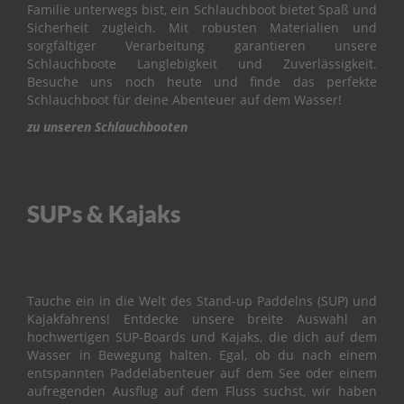
&
Familie unterwegs bist, ein Schlauchboot bietet Spaß und
V
Sicherheit zugleich. Mit robusten Materialien und
A
sorgfältiger Verarbeitung garantieren unsere
L
Schlauchboote Langlebigkeit und Zuverlässigkeit.
V
Besuche uns noch heute und finde das perfekte
E
Schlauchboot für deine Abenteuer auf dem Wasser!
zu unseren Schlauchbooten
C
A
R
B
U
SUPs & Kajaks
R
E
T
O
R
Tauche ein in die Welt des Stand-up Paddelns (SUP) und
C
Kajakfahrens! Entdecke unsere breite Auswahl an
O
hochwertigen SUP-Boards und Kajaks, die dich auf dem
N
Wasser in Bewegung halten. Egal, ob du nach einem
T
entspannten Paddelabenteuer auf dem See oder einem
R
aufregenden Ausflug auf dem Fluss suchst, wir haben
O