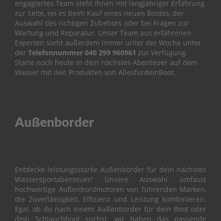
engagiertes Team steht Ihnen mit langjähriger Erfahrung
i
l
zur Seite, sei es beim Kauf eines neuen Bootes, der
e
Auswahl des richtigen Zubehörs oder bei Fragen zur
Wartung und Reparatur.
Unser Team aus erfahrenen
P
Experten steht außerdem immer unter der Woche unter
a
der
Telefonnummer
040 299 960961
zur Verfügung.
r
Starte noch heute in dein nächstes Abenteuer auf dem
s
Wasser mit den Produkten von AllesfürdeinBoot.
u
n
F
2
.
Außenborder
6
B
M
B
Entdecke leistungsstarke Außenborder für dein nächstes
O
Wassersportabenteuer! Unsere Auswahl umfasst
T
hochwertige Außenbordmotoren von führenden Marken,
T
die Zuverlässigkeit, Effizienz und Leistung kombinieren.
O
Egal, ob du nach einem Außenborder für dein Boot oder
M
dein Schlauchboot suchst, wir haben das passende
C