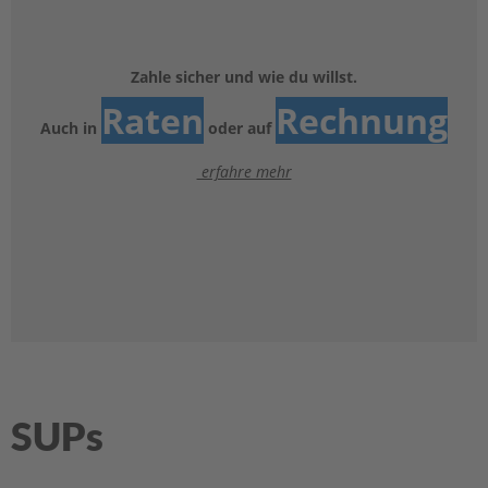
e
l
a
k
Zahle sicher und wie du willst.
k
Raten
Rechnung
u
Auch in
oder auf
s
erfahre mehr
B
e
f
e
s
t
i
g
u
n
g
SUPs
A
u
ß