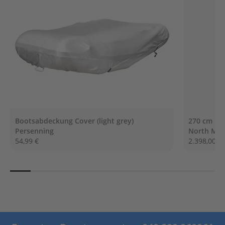
G
e
t
r
i
e
b
e
ö
l
E
r
Bootsabdeckung Cover (light grey)
270 cm NO
s
Persenning
North Mot
a
54,99 €
2.398,00 €
t
z
t
e
i
l
e
A
u