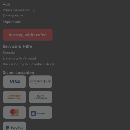
I
AGB
N
Widerrufsbelehrung
D
Datenschutz
E
Impressum
R
&
Vertrag widerrufen
C
R
Service & Hilfe
A
N
Kontakt
K
Lieferung & Versand
C
Rücksendung & Gewährleistung
A
Sicher bezahlen
S
E
1
C
Y
L
I
N
D
E