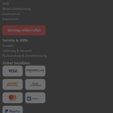
I
AGB
N
Widerrufsbelehrung
D
Datenschutz
E
Impressum
R
&
Vertrag widerrufen
C
R
Service & Hilfe
A
N
Kontakt
K
Lieferung & Versand
C
Rücksendung & Gewährleistung
A
Sicher bezahlen
S
E
1
C
Y
L
I
N
D
E