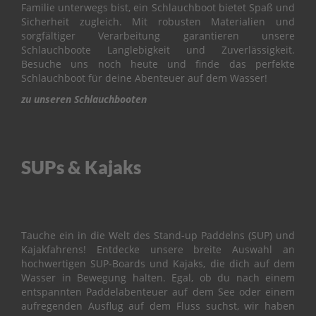
&
Familie unterwegs bist, ein Schlauchboot bietet Spaß und
V
Sicherheit zugleich. Mit robusten Materialien und
A
sorgfältiger Verarbeitung garantieren unsere
L
Schlauchboote Langlebigkeit und Zuverlässigkeit.
V
Besuche uns noch heute und finde das perfekte
E
Schlauchboot für deine Abenteuer auf dem Wasser!
zu unseren Schlauchbooten
C
A
R
B
U
SUPs & Kajaks
R
E
T
O
R
Tauche ein in die Welt des Stand-up Paddelns (SUP) und
C
Kajakfahrens! Entdecke unsere breite Auswahl an
O
hochwertigen SUP-Boards und Kajaks, die dich auf dem
N
Wasser in Bewegung halten. Egal, ob du nach einem
T
entspannten Paddelabenteuer auf dem See oder einem
R
aufregenden Ausflug auf dem Fluss suchst, wir haben
O