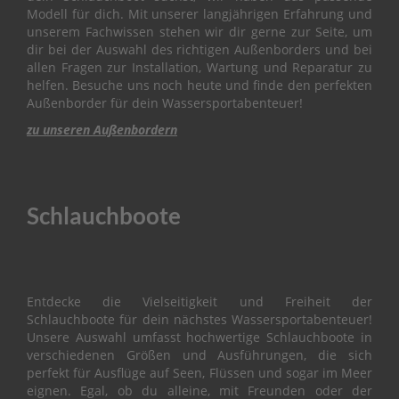
Modell für dich. Mit unserer langjährigen Erfahrung und
O
unserem Fachwissen stehen wir dir gerne zur Seite, um
W
dir bei der Auswahl des richtigen Außenborders und bei
L
I
allen Fragen zur Installation, Wartung und Reparatur zu
N
helfen. Besuche uns noch heute und finde den perfekten
G
Außenborder für dein Wassersportabenteuer!
zu unseren Außenbordern
B
R
A
C
K
Schlauchboote
E
T
C
A
Entdecke die Vielseitigkeit und Freiheit der
M
Schlauchboote für dein nächstes Wassersportabenteuer!
S
Unsere Auswahl umfasst hochwertige Schlauchboote in
H
verschiedenen Größen und Ausführungen, die sich
A
perfekt für Ausflüge auf Seen, Flüssen und sogar im Meer
F
T
eignen. Egal, ob du alleine, mit Freunden oder der