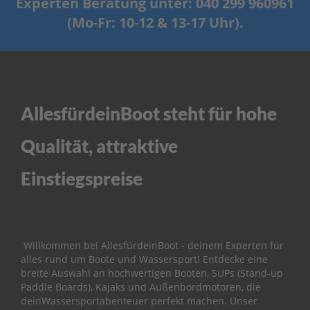
Experten Beratung unter: 040 299 960961
ß
e
(Mo-Fr: 10-12 & 13-17 Uhr).
n
b
o
r
d
e
r
AllesfürdeinBoot steht für hohe
P
Qualität, attraktive
a
r
s
Einstiegspreise
u
n
E
r
s
Willkommen bei AllesfürdeinBoot - deinem Experten für
a
alles rund um Boote und Wassersport! Entdecke eine
t
breite Auswahl an hochwertigen Booten, SUPs (Stand-up
z
Paddle Boards), Kajaks und Außenbordmotoren, die
t
deinWassersportabenteuer perfekt machen. Unser
e