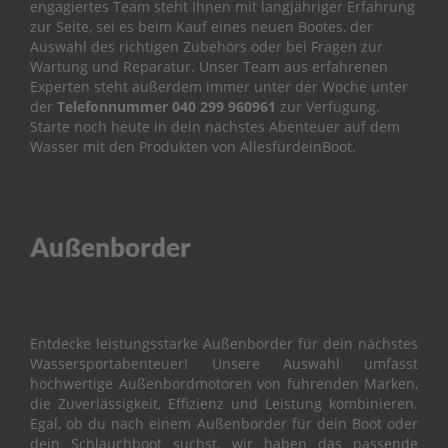
engagiertes Team steht Ihnen mit langjähriger Erfahrung
i
l
zur Seite, sei es beim Kauf eines neuen Bootes, der
e
Auswahl des richtigen Zubehörs oder bei Fragen zur
Wartung und Reparatur.
Unser Team aus erfahrenen
P
Experten steht außerdem immer unter der Woche unter
a
der
Telefonnummer
040 299 960961
zur Verfügung.
r
Starte noch heute in dein nächstes Abenteuer auf dem
s
Wasser mit den Produkten von AllesfürdeinBoot.
u
n
F
2
.
Außenborder
6
B
M
B
Entdecke leistungsstarke Außenborder für dein nächstes
O
Wassersportabenteuer! Unsere Auswahl umfasst
T
hochwertige Außenbordmotoren von führenden Marken,
T
die Zuverlässigkeit, Effizienz und Leistung kombinieren.
O
Egal, ob du nach einem Außenborder für dein Boot oder
M
dein Schlauchboot suchst, wir haben das passende
C