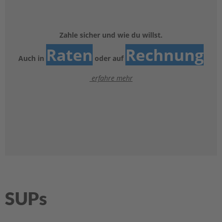
e
l
a
k
Zahle sicher und wie du willst.
k
Raten
Rechnung
u
Auch in
oder auf
s
erfahre mehr
B
e
f
e
s
t
i
g
u
n
g
SUPs
A
u
ß