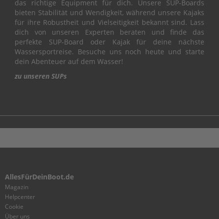
das richtige Equipment für dich. Unsere SUP-Boards
L
bieten Stabilität und Wendigkeit, während unsere Kajaks
für ihre Robustheit und Vielseitigkeit bekannt sind. Lass
C
dich von unseren Experten beraten und finde das
R
perfekte SUP-Board oder Kajak für deine nächste
A
Wassersportreise. Besuche uns noch heute und starte
N
dein Abenteuer auf dem Wasser!
K
S
zu unseren SUPs
H
A
F
T
&
P
I
S
T
O
AllesFürDeinBoot.de
N
Magazin
C
Helpcenter
Y
Cookie
L
Über uns