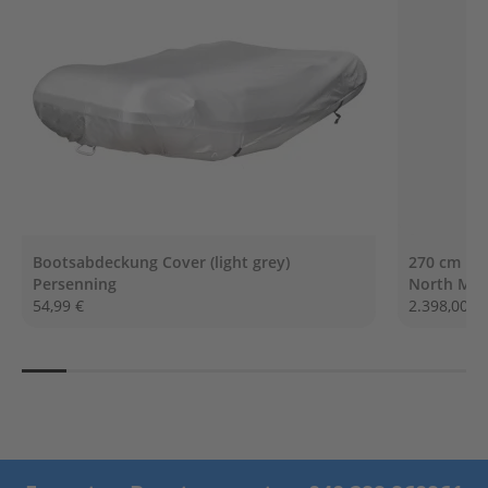
G
e
t
r
i
e
b
e
ö
l
E
r
Bootsabdeckung Cover (light grey)
270 cm NO
s
Persenning
North Mot
a
54,99 €
2.398,00 €
t
z
t
e
i
l
e
A
u