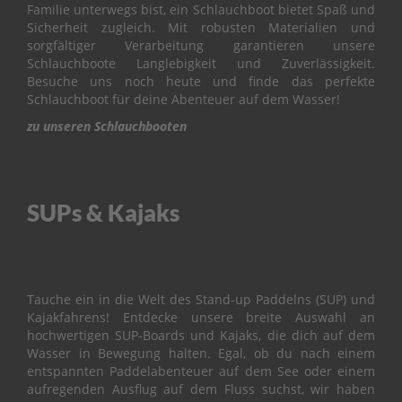
&
Familie unterwegs bist, ein Schlauchboot bietet Spaß und
V
Sicherheit zugleich. Mit robusten Materialien und
A
sorgfältiger Verarbeitung garantieren unsere
L
Schlauchboote Langlebigkeit und Zuverlässigkeit.
V
Besuche uns noch heute und finde das perfekte
E
Schlauchboot für deine Abenteuer auf dem Wasser!
zu unseren Schlauchbooten
C
A
R
B
U
SUPs & Kajaks
R
E
T
O
R
Tauche ein in die Welt des Stand-up Paddelns (SUP) und
C
Kajakfahrens! Entdecke unsere breite Auswahl an
O
hochwertigen SUP-Boards und Kajaks, die dich auf dem
N
Wasser in Bewegung halten. Egal, ob du nach einem
T
entspannten Paddelabenteuer auf dem See oder einem
R
aufregenden Ausflug auf dem Fluss suchst, wir haben
O