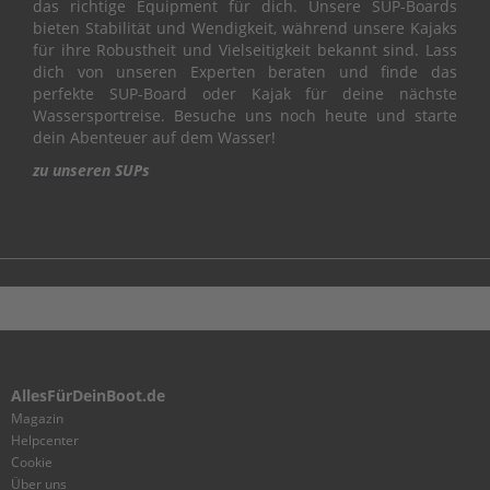
das richtige Equipment für dich. Unsere SUP-Boards
L
bieten Stabilität und Wendigkeit, während unsere Kajaks
für ihre Robustheit und Vielseitigkeit bekannt sind. Lass
C
dich von unseren Experten beraten und finde das
R
perfekte SUP-Board oder Kajak für deine nächste
A
Wassersportreise. Besuche uns noch heute und starte
N
dein Abenteuer auf dem Wasser!
K
S
zu unseren SUPs
H
A
F
T
&
P
I
S
T
O
AllesFürDeinBoot.de
N
Magazin
C
Helpcenter
Y
Cookie
L
Über uns