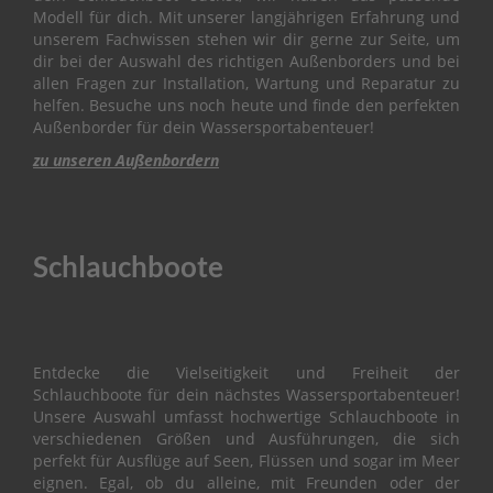
Modell für dich. Mit unserer langjährigen Erfahrung und
O
unserem Fachwissen stehen wir dir gerne zur Seite, um
W
dir bei der Auswahl des richtigen Außenborders und bei
L
I
allen Fragen zur Installation, Wartung und Reparatur zu
N
helfen. Besuche uns noch heute und finde den perfekten
G
Außenborder für dein Wassersportabenteuer!
zu unseren Außenbordern
B
R
A
C
K
Schlauchboote
E
T
C
A
Entdecke die Vielseitigkeit und Freiheit der
M
Schlauchboote für dein nächstes Wassersportabenteuer!
S
Unsere Auswahl umfasst hochwertige Schlauchboote in
H
verschiedenen Größen und Ausführungen, die sich
A
perfekt für Ausflüge auf Seen, Flüssen und sogar im Meer
F
T
eignen. Egal, ob du alleine, mit Freunden oder der