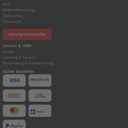
I
AGB
N
Widerrufsbelehrung
D
Datenschutz
E
Impressum
R
&
Vertrag widerrufen
C
R
Service & Hilfe
A
N
Kontakt
K
Lieferung & Versand
C
Rücksendung & Gewährleistung
A
Sicher bezahlen
S
E
1
C
Y
L
I
N
D
E