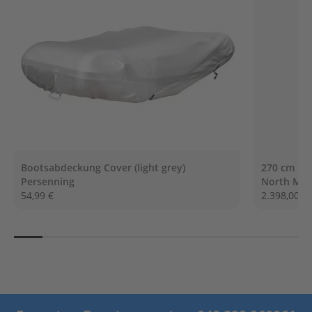
G
e
t
r
i
e
b
e
ö
l
E
r
Bootsabdeckung Cover (light grey)
270 cm NO
s
Persenning
North Mot
a
54,99 €
2.398,00 €
t
z
t
e
i
l
e
A
u