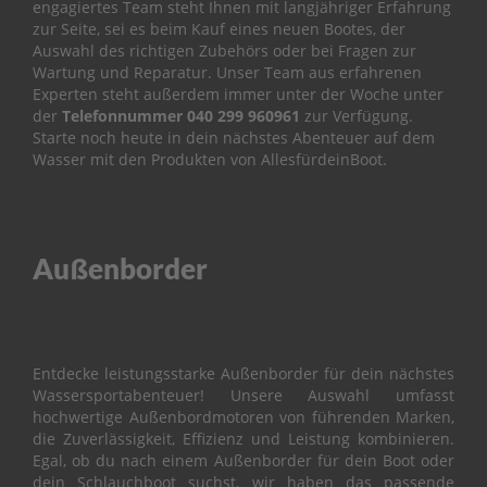
engagiertes Team steht Ihnen mit langjähriger Erfahrung
i
l
zur Seite, sei es beim Kauf eines neuen Bootes, der
e
Auswahl des richtigen Zubehörs oder bei Fragen zur
Wartung und Reparatur.
Unser Team aus erfahrenen
P
Experten steht außerdem immer unter der Woche unter
a
der
Telefonnummer
040 299 960961
zur Verfügung.
r
Starte noch heute in dein nächstes Abenteuer auf dem
s
Wasser mit den Produkten von AllesfürdeinBoot.
u
n
F
2
.
Außenborder
6
B
M
B
Entdecke leistungsstarke Außenborder für dein nächstes
O
Wassersportabenteuer! Unsere Auswahl umfasst
T
hochwertige Außenbordmotoren von führenden Marken,
T
die Zuverlässigkeit, Effizienz und Leistung kombinieren.
O
Egal, ob du nach einem Außenborder für dein Boot oder
M
dein Schlauchboot suchst, wir haben das passende
C