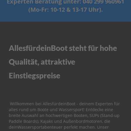
Experten Beratung unter: 040 299 960961
ß
e
(Mo-Fr: 10-12 & 13-17 Uhr).
n
b
o
r
d
e
r
AllesfürdeinBoot steht für hohe
P
Qualität, attraktive
a
r
s
Einstiegspreise
u
n
E
r
s
Willkommen bei AllesfürdeinBoot - deinem Experten für
a
alles rund um Boote und Wassersport! Entdecke eine
t
breite Auswahl an hochwertigen Booten, SUPs (Stand-up
z
Paddle Boards), Kajaks und Außenbordmotoren, die
t
deinWassersportabenteuer perfekt machen. Unser
e