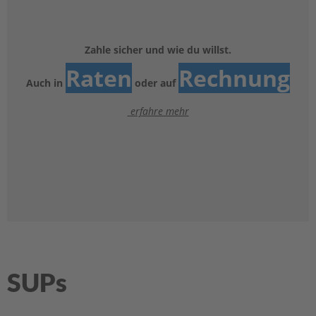
e
l
a
k
Zahle sicher und wie du willst.
k
Raten
Rechnung
u
Auch in
oder auf
s
erfahre mehr
B
e
f
e
s
t
i
g
u
n
g
SUPs
A
u
ß